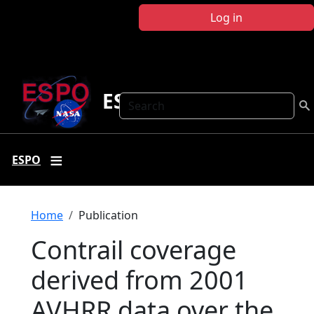
Skip to main content
Log in
ESPO
Search
ESPO
Breadcrumb
Home
Publication
Contrail coverage
derived from 2001
AVHRR data over the